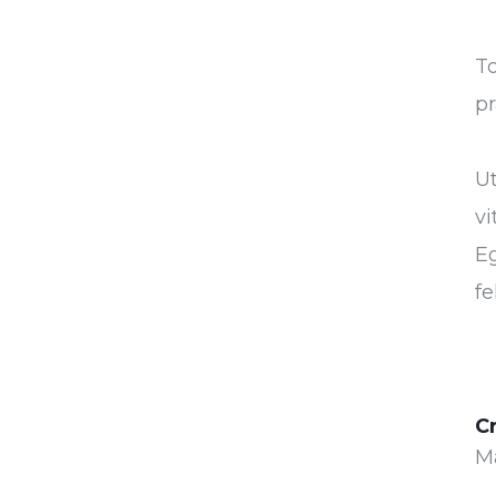
To
pr
U
vi
Eg
fe
C
M