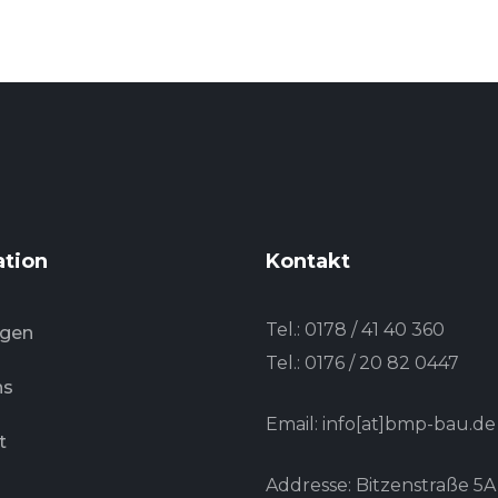
ation
Kontakt
Tel.:
0178 / 41 40 360
ngen
Tel.:
0176 / 20 82 0447
ns
Email: info[at]bmp-bau.de
t
Addresse: Bitzenstraße 5A