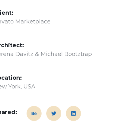
ient:
nvato Marketplace
rchitect:
rena Davitz & Michael Bootztrap
ocation:
ew York, USA
hared: